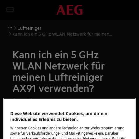
Luftreiniger
Kann ich ein 5 GHz WLAN Netzwerk für meinen
Luftreiniger AX91 verwenden?
Kann ich ein 5 GHz
WLAN Netzwerk für
meinen Luftreiniger
AX91 verwenden?
Ausgabe
Kann ich ein 5 GHz WLAN Netzwerk für
Diese Website verwendet Cookies, um dir ein
meinen Luftreiniger AX91 verwenden?
individuelles Erlebnis zu bieten.
Wir setzen Cookies und andere Technologien zur Websiteoptimierung
sowie für Verkaufsförderungs- und Marketingzwecke ein. Darüber
Gilt für
hinaus geben wir Informationen über deine Nutzung unserer Website