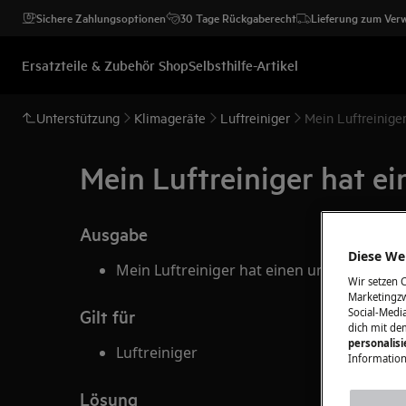
Sichere Zahlungsoptionen
30 Tage Rückgaberecht
Lieferung zum Ver
Ersatzteile & Zubehör Shop
Selbsthilfe-Artikel
Unterstützung
Klimageräte
Luftreiniger
Mein Luftreinig
Mein Luftreiniger hat 
Ausgabe
Diese Web
Mein Luftreiniger hat einen unangenehm
Wir setzen 
Marketingzw
Gilt für
Social-Media
dich mit de
personalis
Luftreiniger
Information
Lösung