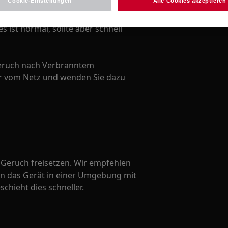
Cookie-Einstellungen
Alle Cookies akzeptieren
Zum Webshop
l verwenden, können Sie einen
 ist normal, sollte aber schnell
Geruch nach Verbranntem
r vom Netz und wenden Sie dazu
r Geruch freisetzen. Wir empfehlen
enn das Gerät in einer Umgebung mit
chieht dies schneller.