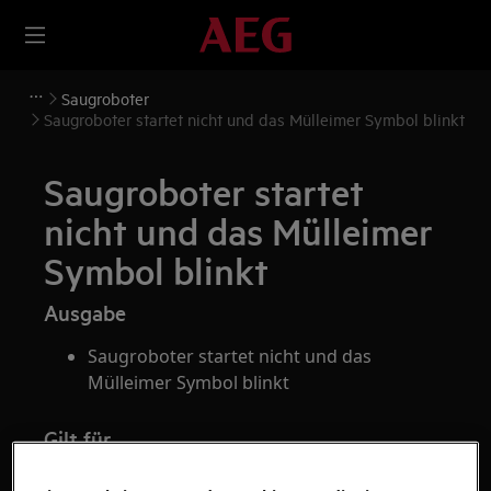
Saugroboter
Saugroboter startet nicht und das Mülleimer Symbol blinkt
Saugroboter startet
nicht und das Mülleimer
Symbol blinkt
Ausgabe
Saugroboter startet nicht und das
Mülleimer Symbol blinkt
Gilt für
RX7