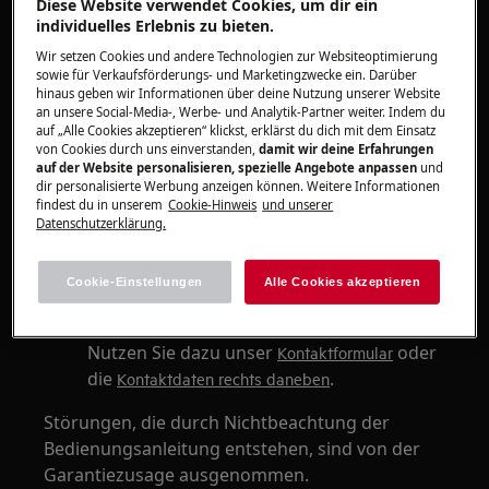
Diese Website verwendet Cookies, um dir ein
RX8
individuelles Erlebnis zu bieten.
RX9
Wir setzen Cookies und andere Technologien zur Websiteoptimierung
sowie für Verkaufsförderungs- und Marketingzwecke ein. Darüber
Lösung
hinaus geben wir Informationen über deine Nutzung unserer Website
an unsere Social-Media-, Werbe- und Analytik-Partner weiter. Indem du
auf „Alle Cookies akzeptieren“ klickst, erklärst du dich mit dem Einsatz
Prüfen Sie, ob der Staubbehälter richtig
von Cookies durch uns einverstanden,
damit wir deine Erfahrungen
geschlossen ist.
auf der Website personalisieren, spezielle Angebote anpassen
und
dir personalisierte Werbung anzeigen können. Weitere Informationen
Legen Sie den Staubbehälter erneut in den
findest du in unserem
Cookie-Hinweis
und unserer
Roboter und schließen Sie den Deckel
Datenschutzerklärung.
vollständig.
Helfen oben genannte Tipps nicht
Cookie-Einstellungen
Alle Cookies akzeptieren
weiter, wenden Sie sich an unsere
Produktberatung für Kleingeräte.
Nutzen Sie dazu unser
oder
Kontaktformular
die
.
Kontaktdaten rechts daneben
Störungen, die durch Nichtbeachtung der
Bedienungsanleitung entstehen, sind von der
Garantiezusage ausgenommen.