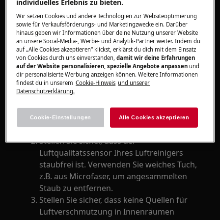
individuelles Erlebnis zu bieten.
Gilt für
Wir setzen Cookies und andere Technologien zur Websiteoptimierung
sowie für Verkaufsförderungs- und Marketingzwecke ein. Darüber
hinaus geben wir Informationen über deine Nutzung unserer Website
Alle Luftreiniger AX
an unsere Social-Media-, Werbe- und Analytik-Partner weiter. Indem du
Alle Luftreiniger APO
auf „Alle Cookies akzeptieren“ klickst, erklärst du dich mit dem Einsatz
von Cookies durch uns einverstanden,
damit wir deine Erfahrungen
Alle Luftreiniger APU
auf der Website personalisieren, spezielle Angebote anpassen
und
dir personalisierte Werbung anzeigen können. Weitere Informationen
findest du in unserem
Cookie-Hinweis
und unserer
Lösung
Datenschutzerklärung.
Schließen Sie alle Türen, Fenster und
anderen Öffnungen, die mit der
Cookie-Einstellungen
Alle Cookies akzeptieren
Außenseite des Raums verbunden sind.
Stellen Sie sicher, dass der
Luftqualitätssensor Ihres Luftreinigers
staubfrei ist. Verwenden Sie weiches Tuch,
z.B. aus Microfaser, um angesammelten
Staub zu entfernen.
Stellen Sie sicher, dass keine Quellen für
Luftverschmutzung in Innenräumen