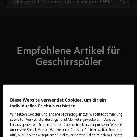
Empfohlene Artikel für
Geschirrspüler
Sternsymbol Machine Care
(Maschinenreinigung) leuchtet am
Diese Website verwendet Cookies, um dir ein
Display des Geschirrspülers auf
individuelles Erlebnis zu bieten.
Wir setzen Cookies und andere Technologien zur Websiteoptimierung
sowie für Verkaufsförderungs- und Marketingzwecke ein. Darüber
Die Sicherungen/der FI-Schalter lösen
hinaus geben wir Informationen über deine Nutzung unserer Website
an unsere Social-Media-, Werbe- und Analytik-Partner weiter. Indem du
wegen der Spülmaschine aus
auf „Alle Cookies akzeptieren“ klickst, erklärst du dich mit dem Einsatz